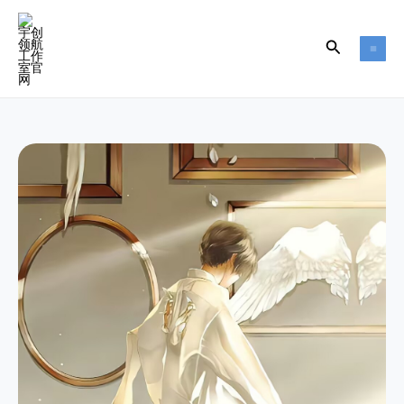
跳
MA
至
搜
ME
内
容
索